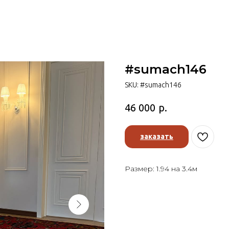
#sumach146
SKU:
#sumach146
р.
46 000
заказать
Размер: 1.94 на 3.4м